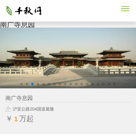
南广寺息园
南广寺息园
沪宜公路204国道葛隆
￥
万起
1