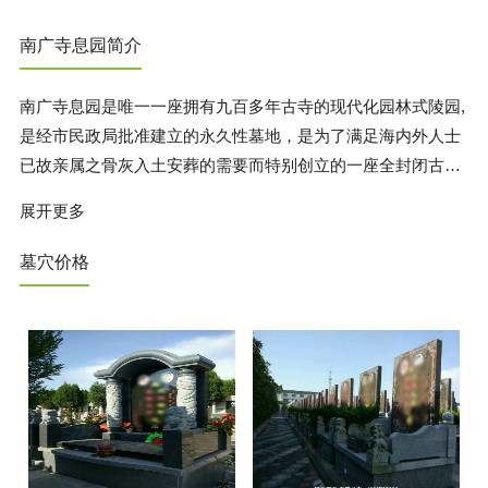
南广寺息园简介
南广寺息园是唯一一座拥有九百多年古寺的现代化园林式陵园,
是经市民政局批准建立的永久性墓地，是为了满足海内外人士
已故亲属之骨灰入土安葬的需要而特别创立的一座全封闭古典
园林式墓园。 南广寺息园离上海人民广场只有 49 公里 路程，
展开更多
乘车走沪嘉高速公路，仅用 40 分钟就可到达，交通十分便利
快捷。南广寺息园占地 120 亩，整个息园苍松翠柏，绿树成
墓穴价格
荫，花草繁茂，绿化面积达到 45 ％。如此环境优美，景色宜
人的福泽之乡，实在是为寻觅人生后花园，为长眠的亡灵超渡
和福萌子孙而不可多得的一块安葬圣地。