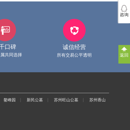
咨询
千口碑
诚信经营
家属共同选择
返回
所有交易公平透明
|
|
|
鳌峰园
新民公墓
苏州旺山公墓
苏州香山