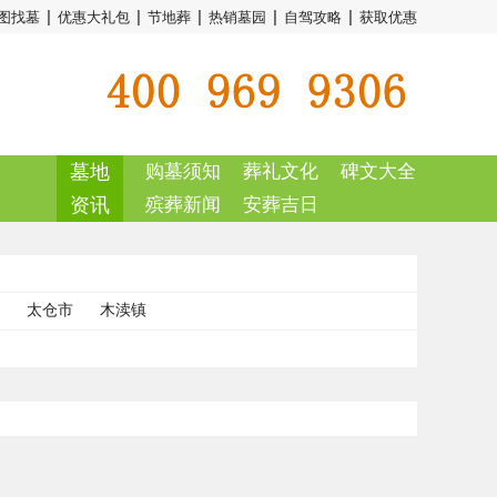
|
|
|
|
|
图找墓
优惠大礼包
节地葬
热销墓园
自驾攻略
获取优惠
墓地
购墓须知
葬礼文化
碑文大全
资讯
殡葬新闻
安葬吉日
太仓市
木渎镇