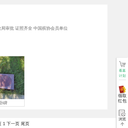
政局审批 证照齐全 中国殡协会员单位
看墓
计划
领取
红包
卧碑
浏览
页
1
下一页
尾页
个