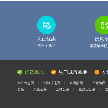
真正优惠
信息
优惠＋礼品
覆盖最全陵
优选墓地
热门城市墓地
友
|
|
|
南广寺息园
浏河乐遥园
名流陵园
长青陵园
|
|
|
|
公墓
凤凰公墓
五峰公墓
皇冠山公墓
太