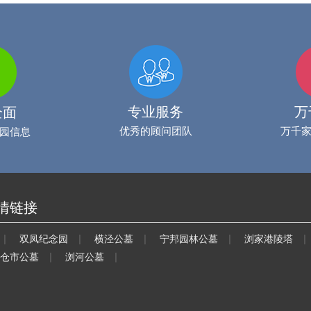
专业服务
万
全面
优秀的顾问团队
万千
园信息
情链接
|
|
|
|
|
双凤纪念园
横泾公墓
宁邦园林公墓
浏家港陵塔
|
|
仓市公墓
浏河公墓