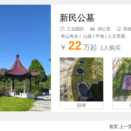
新民公墓
工业园区
28公里
民
有山有水 | 山坡 | 平地 | 人文景观
22
￥
万起
1人购买
卧碑
首页
上一