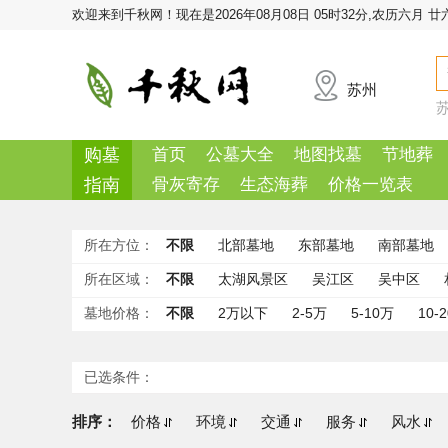
欢迎来到千秋网！
现在是2026年08月08日 05时32分,农历六月 廿
苏州
购墓
首页
公墓大全
地图找墓
节地葬
指南
骨灰寄存
生态海葬
价格一览表
所在方位：
不限
北部墓地
东部墓地
南部墓地
所在区域：
不限
太湖风景区
吴江区
吴中区
墓地价格：
不限
2万以下
2-5万
5-10万
10-
已选条件：
排序：
价格
环境
交通
服务
风水