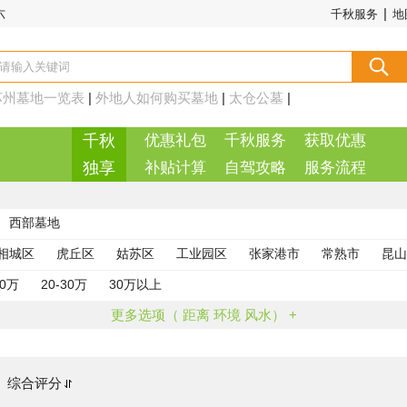
|
六
千秋服务
地
苏州墓地一览表
|
外地人如何购买墓地
|
太仓公墓
|
千秋
优惠礼包
千秋服务
获取优惠
独享
补贴计算
自驾攻略
服务流程
西部墓地
相城区
虎丘区
姑苏区
工业园区
张家港市
常熟市
昆山
20万
20-30万
30万以上
更多选项（ 距离 环境 风水） +
综合评分